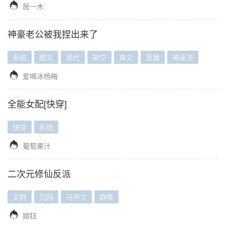

居一木
神豪老公被我捏出来了
系统
甜文
现代
架空
爽文
直播
神豪流

爱喝冰杨梅
全能女配[快穿]
快穿
系统

葡萄果汁
二次元修仙反派
文野
咒回
马甲文
群像

嫆钰