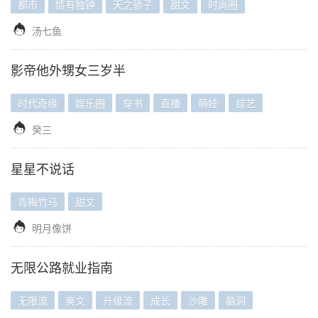
都市
情有独钟
天之骄子
甜文
时尚圈

汤七鱼
影帝他外甥女三岁半
时代奇缘
娱乐圈
穿书
直播
萌娃
综艺

癸三
星星不说话
青梅竹马
甜文

明月像饼
无限公路就业指南
无限流
爽文
升级流
成长
沙雕
脑洞