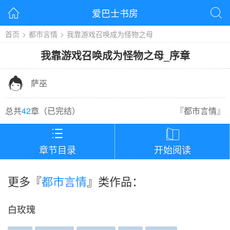
爱巴士书房


首页
>
都市言情
>
我靠游戏召唤成为怪物之母
我靠游戏召唤成为怪物之母
_
序章

萨巫
总共
42
章（
已完结
）
『
都市言情
』


章节目录
开始阅读
更多『
都市言情
』类作品：
白玫瑰