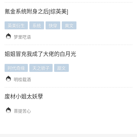
氪金系统附身之后[综英美]
英美衍生
系统
快穿
爽文

梦里呓语
姐姐冒充我成了大佬的白月光
时代奇缘
天之骄子
甜文

明桂载酒
废材小姐太妖孽

菩提苦心