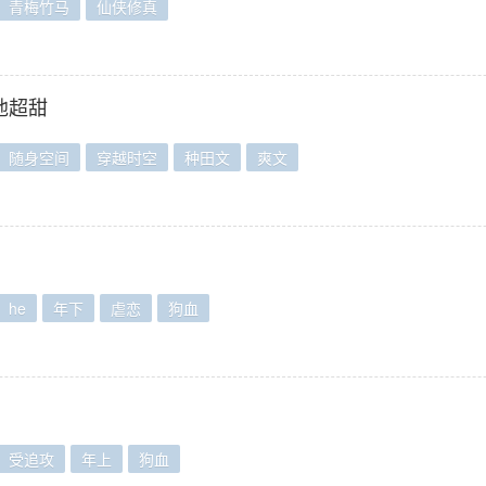
青梅竹马
仙侠修真
他超甜
随身空间
穿越时空
种田文
爽文
he
年下
虐恋
狗血
受追攻
年上
狗血