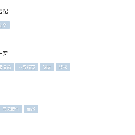
官配
宠文
平安
服情缘
业界精英
甜文
轻松
恩怨情仇
商战