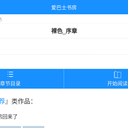
爱巴士书房
色
裸色
_
序章
）


章节目录
开始阅读
荐
』类作品：
弟回来了