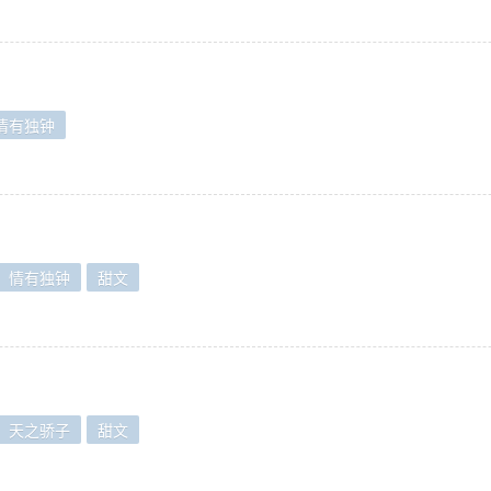
情有独钟
情有独钟
甜文
天之骄子
甜文