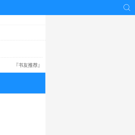

『
书友推荐
』