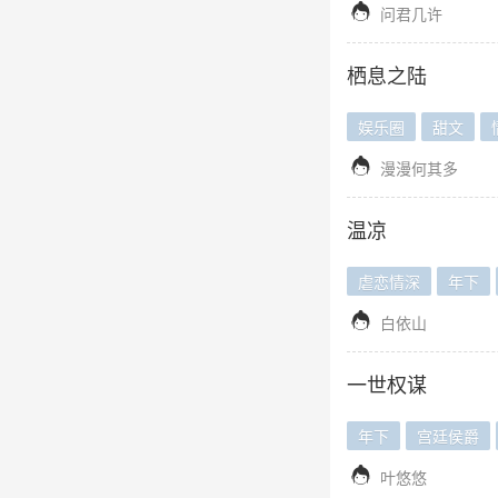

问君几许
栖息之陆
娱乐圈
甜文

漫漫何其多
温凉
虐恋情深
年下

白依山
一世权谋
年下
宫廷侯爵

叶悠悠