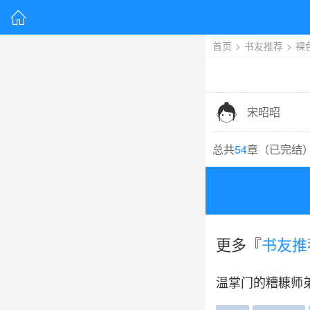

首页
>
书友推荐
>
裸

宋昭昭
总共
54
章（
已完结
更多『
书友推
温掌门的糟糠师