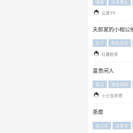
强强
近水楼台

云霄YX
夫郎家的小相公
生子
布衣生活

红薯粉条
富贵闲人
酸涩
破镜重圆

小士加多德
荼靡
美人攻
女装攻