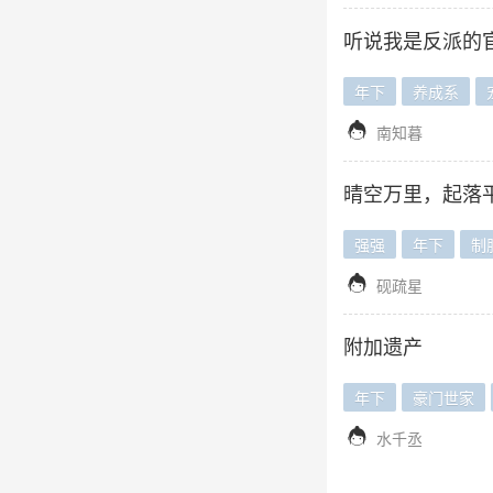
听说我是反派的
年下
养成系

南知暮
晴空万里，起落
强强
年下
制

砚疏星
附加遗产
年下
豪门世家

水千丞