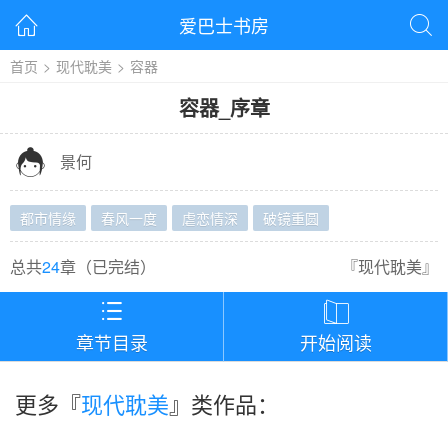
爱巴士书房


首页
>
现代耽美
>
容器
容器
_
序章

景何
都市情缘
春风一度
虐恋情深
破镜重圆
总共
24
章（
已完结
）
『
现代耽美
』


章节目录
开始阅读
更多『
现代耽美
』类作品：