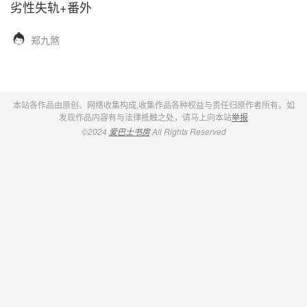
劣性失轨+番外

郑九煞
本站各作品由原创、网络收集构成,收集作品各种权益与责任归原作者所有。如
发现作品内容有与法律抵触之处，请马上向本站
举报
©2024
爱巴士书房
All Rights Reserved