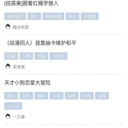
[综英美]跟着红桶学做人
英美衍生
甜文
超级英雄
爽文
美强惨

糖水枇杷
（综漫同人）我靠抽卡维护和平
综漫
文野
咒回
马甲文

紫青墨
天才小狗恋爱大冒险
甜文
轻松
柯南
主攻
强受
总攻
萌攻
万人迷

一日番