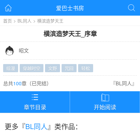
爱巴士书房


首页
>
BL同人
>
横滨造梦天王
横滨造梦天王
_
序章

昭文
综漫
穿越时空
文野
咒回
轻松
总共
100
章（
已完结
）
『
BL同人
』


章节目录
开始阅读
更多『
BL同人
』类作品：