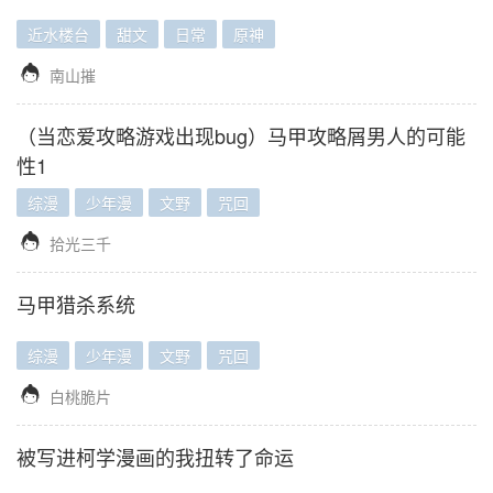
近水楼台
甜文
日常
原神

南山摧
（当恋爱攻略游戏出现bug）马甲攻略屑男人的可能
性1
综漫
少年漫
文野
咒回

拾光三千
马甲猎杀系统
综漫
少年漫
文野
咒回

白桃脆片
被写进柯学漫画的我扭转了命运