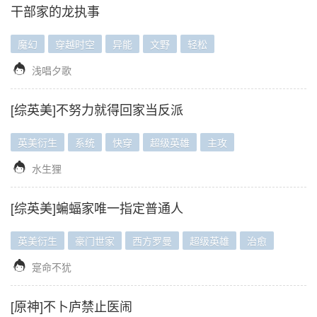
干部家的龙执事
魔幻
穿越时空
异能
文野
轻松

浅唱夕歌
[综英美]不努力就得回家当反派
英美衍生
系统
快穿
超级英雄
主攻

水生狸
[综英美]蝙蝠家唯一指定普通人
英美衍生
豪门世家
西方罗曼
超级英雄
治愈

寔命不犹
[原神]不卜庐禁止医闹