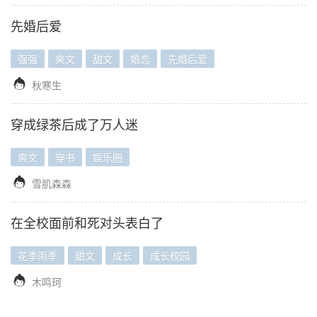
先婚后爱
强强
爽文
甜文
婚恋
先婚后爱

秋寒生
穿成绿茶后成了万人迷
爽文
穿书
娱乐圈

雪肌森森
在全校面前和死对头表白了
花季雨季
甜文
成长
成长校园

木鸣珂