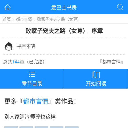
爱巴士书房


首页
>
都市言情
>
败家子宠夫之路（女尊）
败家子宠夫之路（女尊）
_
序章

书空不语
总共
144
章（
已完结
）
『
都市言情
』


章节目录
开始阅读
更多『
都市言情
』类作品：
别人家清冷师尊也这样