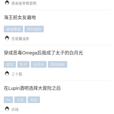

原来是草莓君啊
海王前女友遍地
破镜重圆
情有独钟

豆浆蘸油条
穿成恶毒Omega后我成了太子的白月光
甜文
生子
白月光
情有独钟

三十载
在Lupin酒吧选择大冒险之后
he
主受
轻松

炘烛