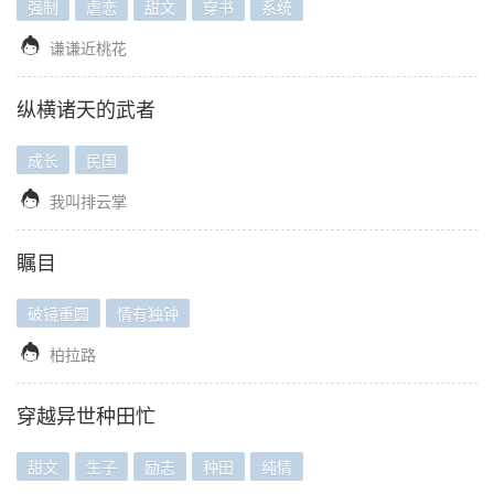
强制
虐恋
甜文
穿书
系统

谦谦近桃花
纵横诸天的武者
成长
民国

我叫排云掌
瞩目
破镜重圆
情有独钟

柏拉路
穿越异世种田忙
甜文
生子
励志
种田
纯情