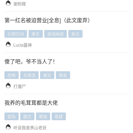

谢知微
第一红名被迫营业[全息]（此文废弃）
幻想空间
重生
游戏网游
爽文

Lucia露神
傻了吧，爷不当人了！
恐怖
无限流
爽文
萌宠

打僵尸
我养的毛茸茸都是大佬
星际
甜文
萌宠
基建

听说我是黑山老妖