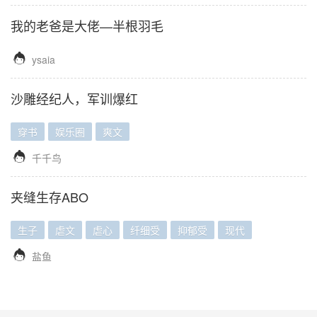
我的老爸是大佬—半根羽毛

ysaia
沙雕经纪人，军训爆红
穿书
娱乐圈
爽文

千千鸟
夹缝生存ABO
生子
虐文
虐心
纤细受
抑郁受
现代

盐鱼