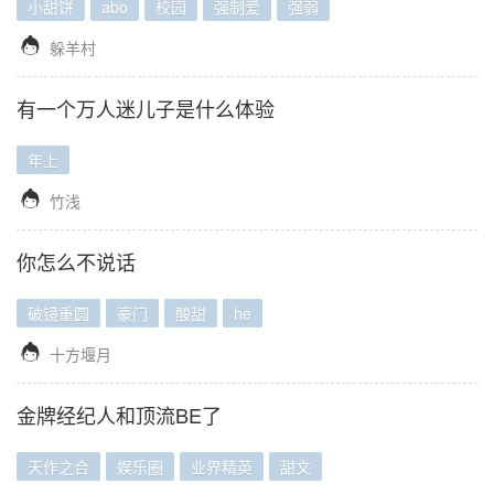
小甜饼
abo
校园
强制爱
强弱

躲羊村
有一个万人迷儿子是什么体验
年上

竹浅
你怎么不说话
破镜重圆
豪门
酸甜
he

十方堰月
金牌经纪人和顶流BE了
天作之合
娱乐圈
业界精英
甜文