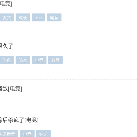
电竞]
爽文
成长
abo
电竞
很久了
治愈
暗恋
电竞
救赎
敌[电竞]
后杀疯了[电竞]
先婚后爱
电竞
综艺