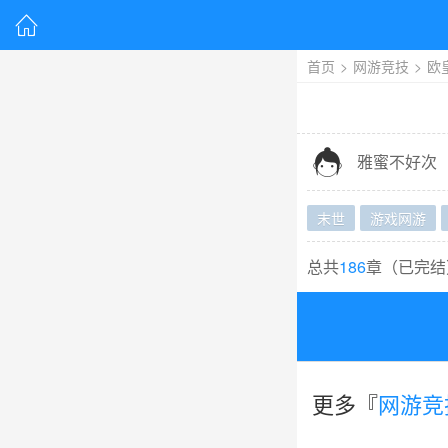

首页
>
网游竞技
>
欧

雅蜜不好次
末世
游戏网游
总共
186
章（
已完结
更多『
网游竞