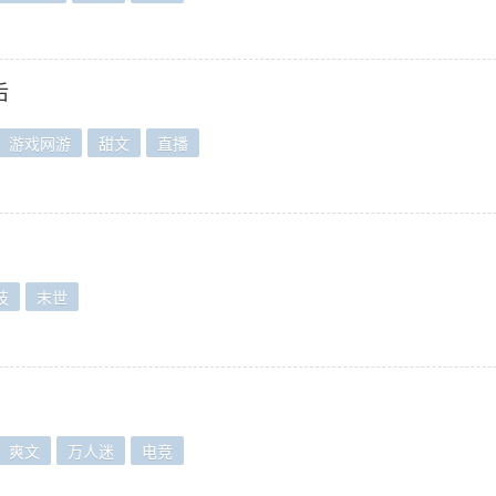
后
游戏网游
甜文
直播
技
末世
爽文
万人迷
电竞