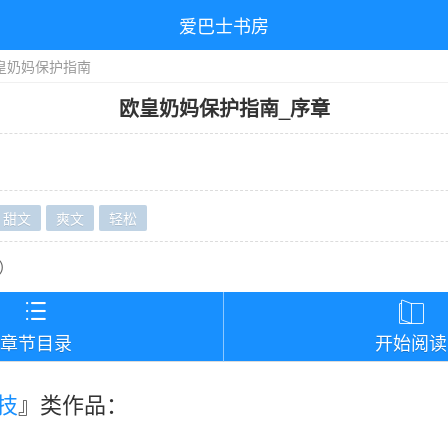
爱巴士书房
皇奶妈保护指南
欧皇奶妈保护指南
_
序章
甜文
爽文
轻松
）


章节目录
开始阅读
技
』类作品：