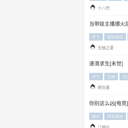

十八然
当带娃主播爆火
生子
破镜重圆

无柚之夏
速滑求生[末世]
年下
恐怖
竞

晒豆酱
你别这么凶[电竞]
都市
情有独钟

江楠白