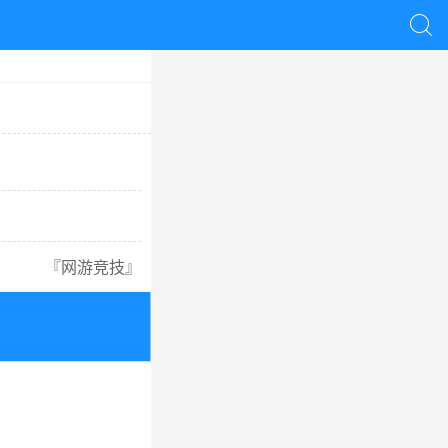

『
网游竞技
』