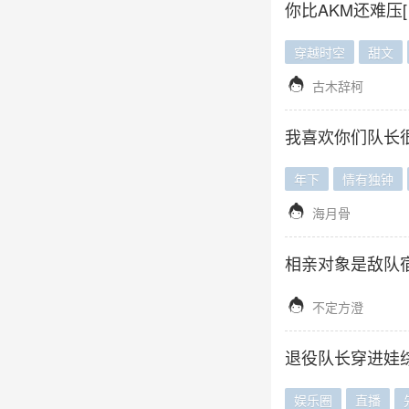
你比AKM还难压[
穿越时空
甜文

古木辞柯
我喜欢你们队长
年下
情有独钟

海月骨
相亲对象是敌队宿

不定方澄
退役队长穿进娃综
娱乐圈
直播