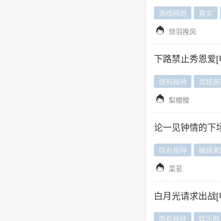
游戏网游
爽文

惊羽挽风
下路禁止秀恩爱[
情有独钟
竞技游

梨橙橙
论一见钟情的下场
情有独钟
破镜重

栾苌
白月光请求出战[
情有独钟
娱乐圈