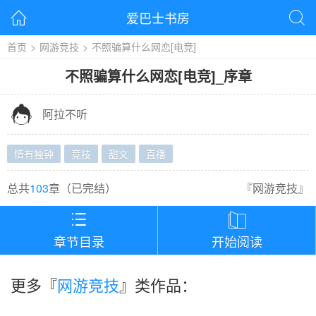
爱巴士书房


首页
>
网游竞技
>
不照骗算什么网恋[电竞]
不照骗算什么网恋[电竞]
_
序章

阿拉不听
情有独钟
竞技
甜文
直播
总共
103
章（
已完结
）
『
网游竞技
』


章节目录
开始阅读
更多『
网游竞技
』类作品：