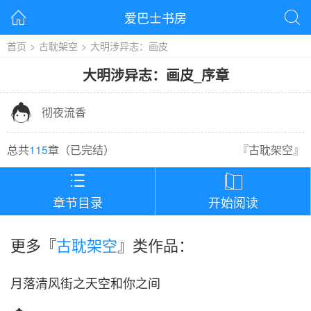
爱巴士书房


首页
>
古耽架空
>
大明涉异志：画皮
大明涉异志：画皮
_
序章

彻夜流香
总共
115
章（
已完结
）
『
古耽架空
』


章节目录
开始阅读
更多『
古耽架空
』类作品：
月落清风街之天空和你之间