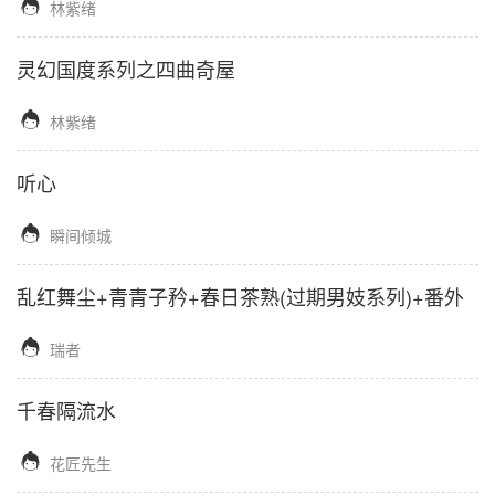

林紫绪
灵幻国度系列之四曲奇屋

林紫绪
听心

瞬间倾城
乱红舞尘+青青子矜+春日茶熟(过期男妓系列)+番外

瑞者
千春隔流水

花匠先生