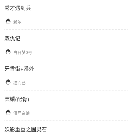
秀才遇到兵

赖尔
双仇记

白日梦0号
牙香街+番外

控而已
冥婚(配骨)

僵尸亲娘
妖影重重之固灵石