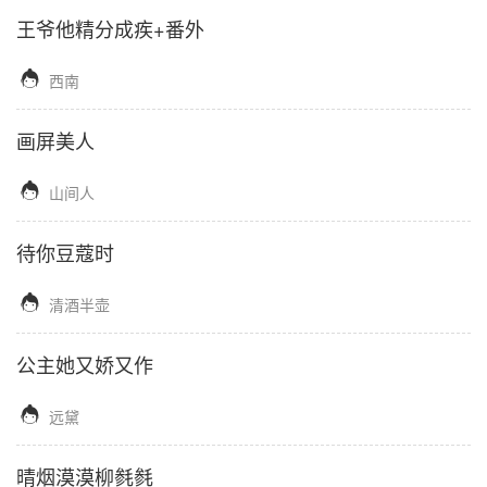
王爷他精分成疾+番外

西南
画屏美人

山间人
待你豆蔻时

清酒半壶
公主她又娇又作

远黛
晴烟漠漠柳毵毵