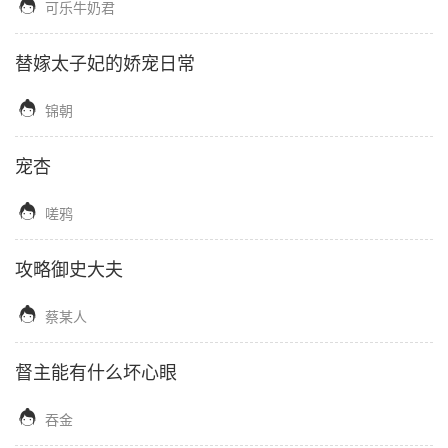

可乐牛奶君
替嫁太子妃的娇宠日常

锦朝
宠杏

嗟鸦
攻略御史大夫

蔡某人
督主能有什么坏心眼

吞金