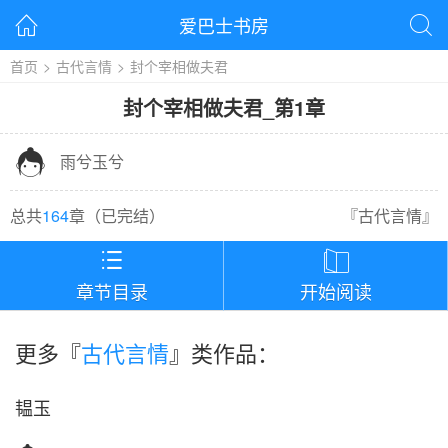
爱巴士书房


首页
>
古代言情
>
封个宰相做夫君
封个宰相做夫君
_
第1章

雨兮玉兮
总共
164
章（
已完结
）
『
古代言情
』


章节目录
开始阅读
更多『
古代言情
』类作品：
韫玉