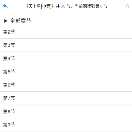
《
天上星[电竞]
》共
89
节，当前阅读到第
0
节


第1节
全部章节
第2节
第3节
第4节
第5节
第6节
第7节
第8节
第9节